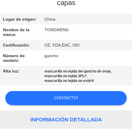
capas
CONTROL
Lugar de origen:
China
DE
CALIDAD
Nombre de la
TONGMENG
marca:
Certificación:
CE, FDA,EAC, ISO
ÉNTRENOS
Número de
gancho
EN
modelo:
CONTACTO
Alta luz:
,
mascarilla no tejida del gancho de oreja
,
mascarilla no tejida 3PLY
CON
mascarilla no tejida no estéril
PIDA
CONTACTO!
UNA
CITA
INFORMACIÓN DETALLADA