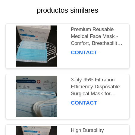
MAPA
productos similares
DEL
SITIO
Premium Reusable
Medical Face Mask -
PRIVACY
Comfort, Breathability
& Reusability
POLICY
CONTACT
Guaranteed
3-ply 95% Filtration
Efficiency Disposable
Surgical Mask for
Adults, Polypropylene
CONTACT
Material
High Durability