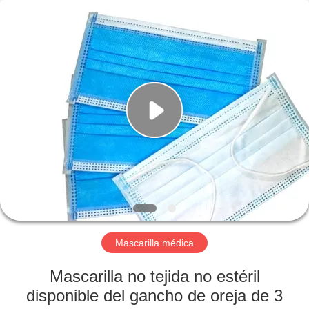
Device
Co.,Ltd.
All
Rights
Reserved.
Developed
by
ECER
HOGAR
PRODUCTOS
SOBRE
NOSOTROS
VIAJE
DE
Mascarilla médica
LA
Mascarilla no tejida no estéril
FÁBRICA
disponible del gancho de oreja de 3