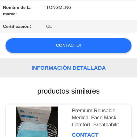
LA
Nombre de la
TONGMENG
FÁBRICA
marca:
Certificación:
CE
CONTROL
CONTACTO!
DE
CALIDAD
INFORMACIÓN DETALLADA
ÉNTRENOS
productos similares
EN
Premium Reusable
CONTACTO
Medical Face Mask -
CON
Comfort, Breathability
& Reusability
CONTACT