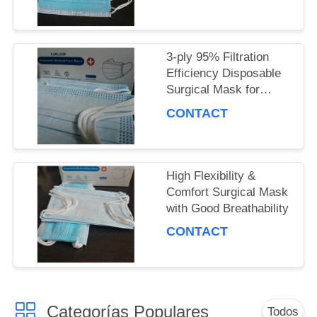
Guaranteed
PIDA
UNA
3-ply 95% Filtration
Efficiency Disposable
CITA
Surgical Mask for
Adults, Polypropylene
CONTACT
Material
MAPA
DEL
High Flexibility &
Comfort Surgical Mask
SITIO
with Good Breathability
CONTACT
PRIVACY
POLICY
Categorías Populares
Todos