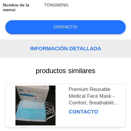
Nombre de la
TONGMENG
CONTROL
marca:
DE
CONTACTO!
CALIDAD
ÉNTRENOS
INFORMACIÓN DETALLADA
EN
CONTACTO
productos similares
CON
Premium Reusable
PIDA
Medical Face Mask -
Comfort, Breathability
UNA
& Reusability
CONTACTO
CITA
Guaranteed