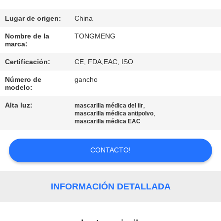
CONTROL
Lugar de origen:
China
DE
Nombre de la
TONGMENG
marca:
CALIDAD
Certificación:
CE, FDA,EAC, ISO
Número de
gancho
ÉNTRENOS
modelo:
EN
Alta luz:
,
mascarilla médica del iir
CONTACTO
,
mascarilla médica antipolvo
mascarilla médica EAC
CON
CONTACTO!
PIDA
UNA
INFORMACIÓN DETALLADA
CITA