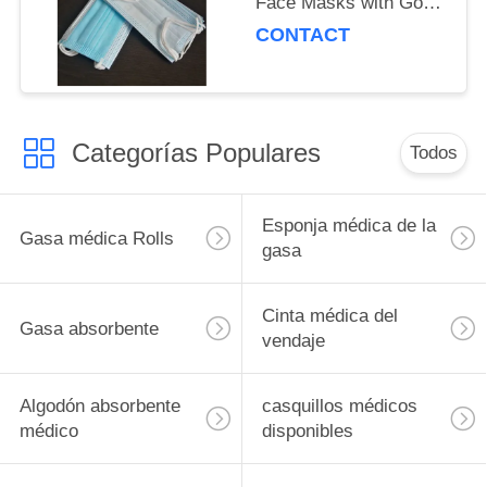
Face Masks with Good
Breathability
CONTACT
Categorías Populares
Todos
Esponja médica de la
Gasa médica Rolls
gasa
Cinta médica del
Gasa absorbente
vendaje
Algodón absorbente
casquillos médicos
médico
disponibles