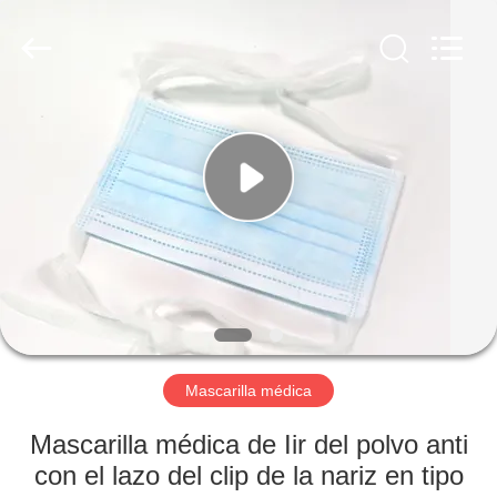
Medical
Device
Co.,Ltd.
All
Rights
Reserved.
Developed
by
HOGAR
ECER
PRODUCTOS
SOBRE
NOSOTROS
VIAJE
DE
Mascarilla médica
LA
Mascarilla médica de Iir del polvo anti
FÁBRICA
con el lazo del clip de la nariz en tipo