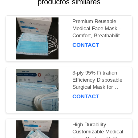
productos similares
MAPA
DEL
Premium Reusable
SITIO
Medical Face Mask -
Comfort, Breathability
PRIVACY
& Reusability
CONTACT
Guaranteed
POLICY
3-ply 95% Filtration
Efficiency Disposable
Surgical Mask for
Adults, Polypropylene
CONTACT
Material
High Durability
Customizable Medical