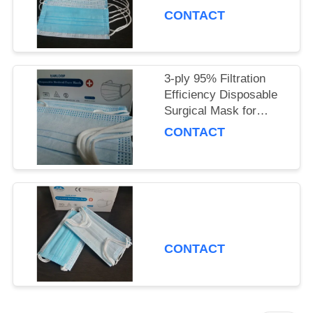
MAPA
CONTACT
DEL
SITIO
3-ply 95% Filtration
PRIVACY
Efficiency Disposable
Surgical Mask for
POLICY
Adults, Polypropylene
CONTACT
Material
CONTACT