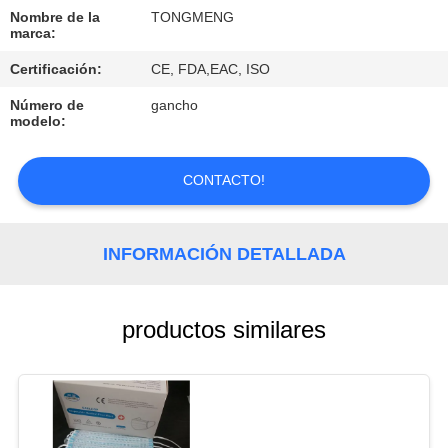
Nombre de la
TONGMENG
CONTROL
marca:
DE
Certificación:
CE, FDA,EAC, ISO
CALIDAD
Número de
gancho
modelo:
ÉNTRENOS
CONTACTO!
EN
CONTACTO
INFORMACIÓN DETALLADA
CON
PIDA
productos similares
UNA
CITA