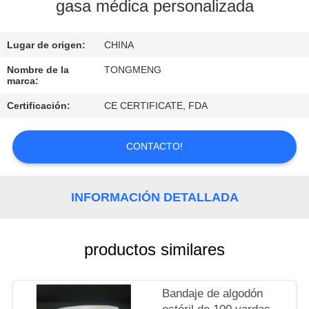
gasa médica personalizada
CONTROL
Lugar de origen:
CHINA
DE
CALIDAD
Nombre de la
TONGMENG
marca:
Certificación:
CE CERTIFICATE, FDA
ÉNTRENOS
EN
CONTACTO!
CONTACTO
CON
INFORMACIÓN DETALLADA
PIDA
productos similares
UNA
CITA
Bandaje de algodón