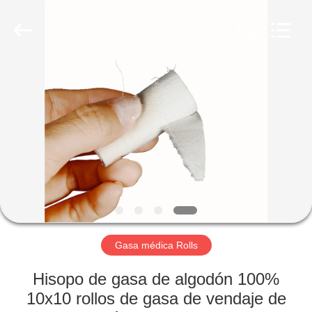
la
gasa
Proveedor.
Copyright
©
2020
-
2025
HOGAR
disposablemedical-
products.com.
All
Rights
Reserved.
PRODUCTOS
Developed
by
ECER
SOBRE
NOSOTROS
VIAJE
DE
Gasa médica Rolls
LA
Hisopo de gasa de algodón 100%
FÁBRICA
10x10 rollos de gasa de vendaje de