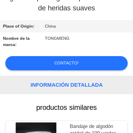
LA
de heridas suaves
FÁBRICA
Place of Origin:
China
CONTROL
Nombre de la
TONGMENG
marca:
DE
CALIDAD
CONTACTO!
ÉNTRENOS
INFORMACIÓN DETALLADA
EN
productos similares
CONTACTO
CON
Bandaje de algodón