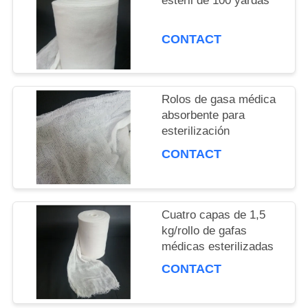
estéril de 100 yardas
PIDA
CONTACT
UNA
CITA
Rolos de gasa médica
absorbente para
esterilización
MAPA
CONTACT
DEL
SITIO
Cuatro capas de 1,5
kg/rollo de gafas
PRIVACY
médicas esterilizadas
CONTACT
POLICY