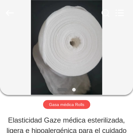
Tianhong
Medical
Device
Co.,Ltd.
All
Rights
HOGAR
Reserved.
Developed
by
ECER
PRODUCTOS
SOBRE
NOSOTROS
Gasa médica Rolls
VIAJE
Elasticidad Gaze médica esterilizada,
DE
ligera e hipoalergénica para el cuidado