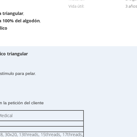
Vida útil:
3 año
a triangular
,
ca 100% del algodón
,
lico
co triangular
tímulo para pelar.
 la petición del cliente
edical
8, 30x20, 13threads, 15threads, 17threads,