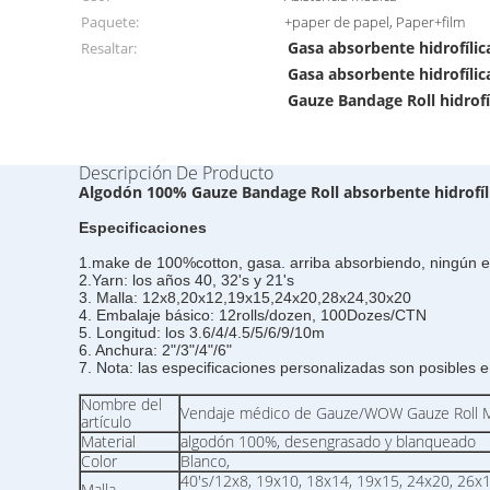
Paquete:
+paper de papel, Paper+film
Gasa absorbente hidrofílic
Resaltar:
Gasa absorbente hidrofíli
Gauze Bandage Roll hidrofí
Descripción De Producto
Algodón 100% Gauze Bandage Roll absorbente hidrofíli
Especificaciones
1.make de 100%cotton, gasa. arriba absorbiendo, ningún es
2.Yarn: los años 40, 32's y 21's
3. Malla: 12x8,20x12,19x15,24x20,28x24,30x20
4. Embalaje básico: 12rolls/dozen, 100Dozes/CTN
5. Longitud: los 3.6/4/4.5/5/6/9/10m
6. Anchura: 2"/3"/4"/6"
7. Nota: las especificaciones personalizadas son posibles en
Nombre del
Vendaje médico de Gauze/WOW Gauze Roll M
artículo
Material
algodón 100%, desengrasado y blanqueado
Color
Blanco,
40's/12x8, 19x10, 18x14, 19x15, 24x20, 26x1
Malla