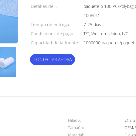
mínima:
Detalles de
paquete o 100 PC/Polybag 
empaquetado:
100Pcs/
Tiempo de entrega:
7-25 días
Condiciones de pago:
T/T, Western Union, L/C
Capacidad de la fuente:
1000000 paquetes/paquete
CONTACTAR AHORA
Hilado:
21's, 3
Tamaño:
OEM, 
Material:
El al