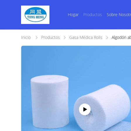
Hogar
Productos
Sobre Nosot
Inicio
Productos
Gasa Médica Rolls
Algodón ab