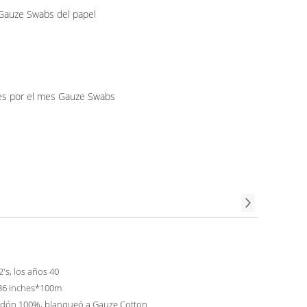
Gauze Swabs del papel
s por el mes Gauze Swabs
2's, los años 40
36 inches*100m
godón 100%, blanqueó a Gauze Cotton