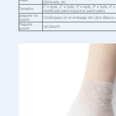
20threads, etc
2" x 4yds, 2" x 5yds, 3" x 4yds, 3" x 5yds, 4" x
Tamaños
modificado para requisitos particulares
paquete no
12rolls/pack en el embalaje del Libro Blanco 
estéril
Paquete
1pc/pouch
estéril