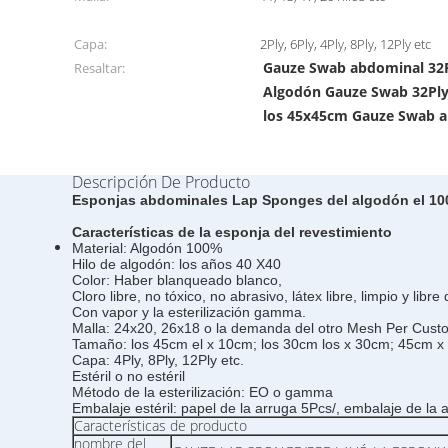
Capa:
2Ply, 6Ply, 4Ply, 8Ply, 12Ply etc
Gauze Swab abdominal 32
Resaltar:
Algodón Gauze Swab 32Pl
los 45x45cm Gauze Swab 
Descripción De Producto
Esponjas abdominales Lap Sponges del algodón el 10
Características de la esponja del revestimiento
Material: Algodón 100%
Hilo de algodón: los años 40 X40
Color: Haber blanqueado blanco,
Cloro libre, no tóxico, no abrasivo, látex libre, limpio y libre
Con vapor y la esterilización gamma.
Malla: 24x20, 26x18 o la demanda del otro Mesh Per Cust
Tamaño: los 45cm el x 10cm; los 30cm los x 30cm; 45cm 
Capa: 4Ply, 8Ply, 12Ply etc.
Estéril o no estéril
Método de la esterilización: EO o gamma
Embalaje estéril: papel de la arruga 5Pcs/, embalaje de la 
Características de producto
nombre del