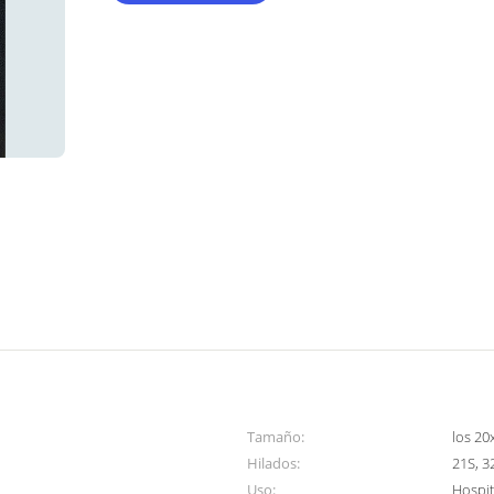
Tamaño:
los 20
Hilados:
21S, 3
Uso:
Hospit