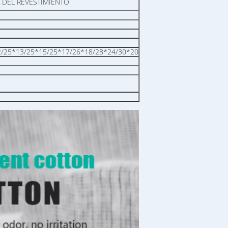
 DEL REVESTIMIENTO
2/25*13/25*15/25*17/26*18/28*24/30*20