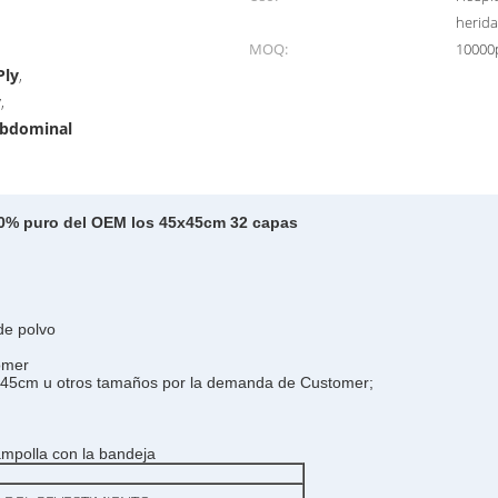
herida
MOQ:
10000
Ply
,
y
,
abdominal
0% puro del OEM los 45x45cm 32 capas
 de polvo
omer
x 45cm u otros tamaños por la demanda de Customer;
ampolla con la bandeja