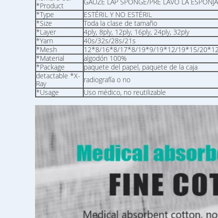
GAUZE LAP SPONGE/PRE LAVÓ LA ESPONJA
*Product
*Type
ESTÉRIL Y NO ESTÉRIL
*Size
Toda la clase de tamaño
*Layer
4ply, 8ply, 12ply, 16ply, 24ply, 32ply
*Yarn
40s/32s/28s/21s
*Mesh
12*8/16*8/17*8/19*9/19*12/19*15/20*1
*Material
algodón 100%
*Package
paquete del papel, paquete de la caja
detactable *X-
radiografía o no
Ray
*Usage
Uso médico, no reutilizable