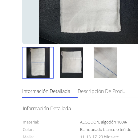
Información Detallada
Descripción De Producto
Información Detallada
material:
ALGODÓN, algodón 100%
Color:
Blanqueado blanco o teñido
Malla:
11, 13, 17, 20 hilos etc