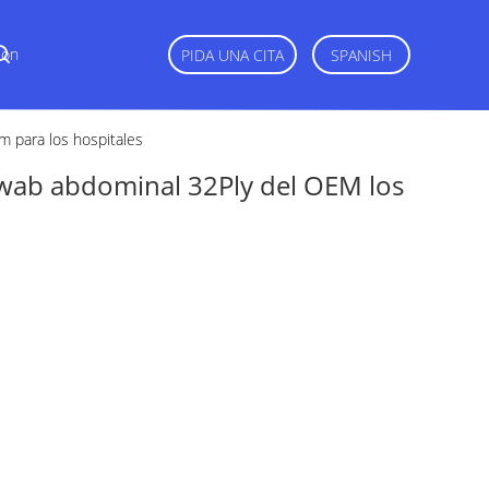
Con
PIDA UNA CITA
SPANISH
 para los hospitales
wab abdominal 32Ply del OEM los