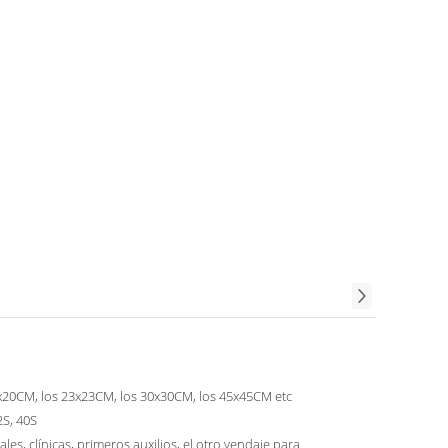
x20CM, los 23x23CM, los 30x30CM, los 45x45CM etc
2S, 40S
ales, clínicas, primeros auxilios, el otro vendaje para