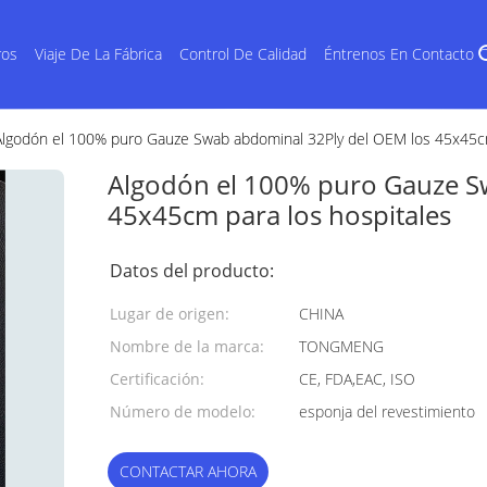
ros
Viaje De La Fábrica
Control De Calidad
Éntrenos En Contacto 
Algodón el 100% puro Gauze Swab abdominal 32Ply del OEM los 45x45cm
Algodón el 100% puro Gauze S
45x45cm para los hospitales
Datos del producto:
Lugar de origen:
CHINA
Nombre de la marca:
TONGMENG
Certificación:
CE, FDA,EAC, ISO
Número de modelo:
esponja del revestimiento
CONTACTAR AHORA