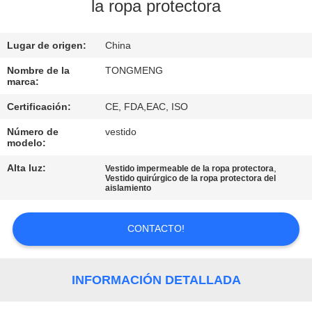
la ropa protectora
CONTROL
Lugar de origen:
China
DE
CALIDAD
Nombre de la
TONGMENG
marca:
Certificación:
CE, FDA,EAC, ISO
ÉNTRENOS
Número de
vestido
EN
modelo:
CONTACTO
Alta luz:
,
Vestido impermeable de la ropa protectora
Vestido quirúrgico de la ropa protectora del
CON
aislamiento
PIDA
CONTACTO!
UNA
CITA
INFORMACIÓN DETALLADA