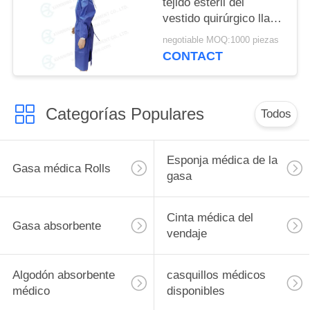
tejido estéril del
vestido quirúrgico llano
2
negotiable MOQ:1000 piezas
CONTACT
Categorías Populares
Todos
Esponja médica de la
Gasa médica Rolls
gasa
Cinta médica del
Gasa absorbente
vendaje
Algodón absorbente
casquillos médicos
médico
disponibles