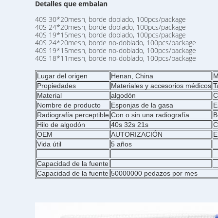
Detalles que embalan
40S 30*20mesh, borde doblado, 100pcs/package
40S 24*20mesh, borde doblado, 100pcs/package
40S 19*15mesh, borde doblado, 100pcs/package
40S 24*20mesh, borde no-doblado, 100pcs/package
40S 19*15mesh, borde no-doblado, 100pcs/package
40S 18*11mesh, borde no-doblado, 100pcs/package
Lugar del origen
Henan, China
M
Propiedades
Materiales y accesorios médicos
T
Material
algodón
C
Nombre de producto
Esponjas de la gasa
E
Radiografía perceptible
Con o sin una radiografía
B
Hilo de algodón
40s 32s 21s
C
OEM
AUTORIZACIÓN
E
Vida útil
5 años
Capacidad de la fuente
Capacidad de la fuente
50000000 pedazos por mes