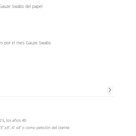
Gauze Swabs del papel
s por el mes Gauze Swabs
2's, los años 40
 3" x3”, 4" x4” o como petición del cliente