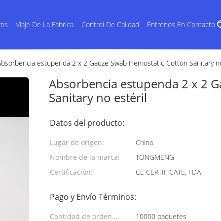
ros
Viaje De La Fábrica
Control De Calidad
Éntrenos En Contacto 
Absorbencia estupenda 2 x 2 Gauze Swab Hemostatic Cotton Sanitary no
Absorbencia estupenda 2 x 2 
Sanitary no estéril
Datos del producto:
Lugar de origen:
China
Nombre de la marca:
TONGMENG
Certificación:
CE CERTIFICATE, FDA
Pago y Envío Términos:
Cantidad de orden
10000 paquetes