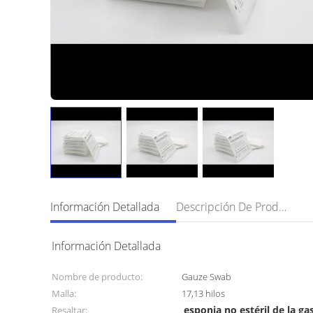
Información Detallada
Descripción De Producto
Información Detallada
Nombre de producto:
Gauze Swab
Malla:
17,13 hilos
esponja no estéril de la ga
Resaltar: