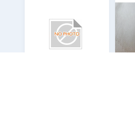
Envases De Algodón Blanco Suave
Env
Y Suave Para La Piel Sensible
M
Heri
CONTACTAR AHORA