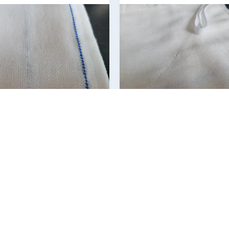
ases De Algodón Con Gasa
Estéril Blanco Cuadrado Cub
édica Para El Cuidado De
Swab De Gasa Médica 8/12/1
das Suaves Certificados ISO
Absorción 100pcs/bols
CONTACTAR AHORA
CONTACTAR AHORA