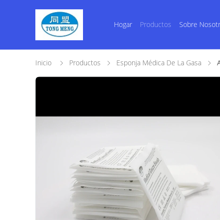
Hogar
Productos
Sobre Nosot
Inicio
Productos
Esponja Médica De La Gasa