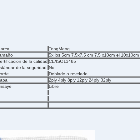
arca
TongMeng
amaño
5x los 5cm 7.5x7.5 cm 7,5 x10cm el 10x10cm
ertificación de la calidad
CE/ISO13485
stándar de la seguridad
No
orde
Doblado o revelado
apa
2ply 4ply 8ply 12ply 24ply 32ply
nsaye
Libre