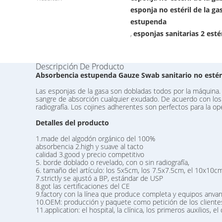
esponja no estéril de la ga
estupenda
esponjas sanitarias 2 estér
,
Descripción De Producto
Absorbencia estupenda Gauze Swab sanitario no estér
Las esponjas de la gasa son dobladas todos por la máquina. 
sangre de absorción cualquier exudado. De acuerdo con los r
radiografía. Los cojines adherentes son perfectos para la op
Detalles del producto
1.made del algodón orgánico del 100%
absorbencia 2.high y suave al tacto
calidad 3.good y precio competitivo
5. borde doblado o revelado, con o sin radiografía,
6. tamaño del artículo: los 5x5cm, los 7.5x7.5cm, el 10x10cm
7.strictly se ajustó a BP, estándar de USP
8.got las certificaciones del CE
9.factory con la línea que produce completa y equipos anva
10.OEM: producción y paquete como petición de los cliente
11.application: el hospital, la clínica, los primeros auxilios, 