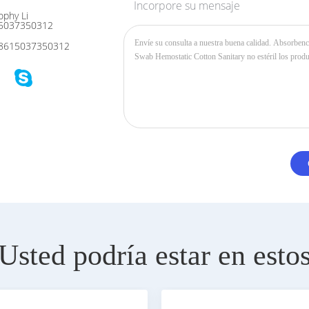
Incorpore su mensaje
phy Li
5037350312
8615037350312
Usted podría estar en esto