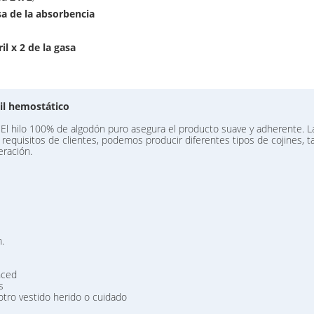
sa de la absorbencia
il x 2 de la gasa
il hemostático
El hilo 100% de algodón puro asegura el producto suave y adherente. La
equisitos de clientes, podemos producir diferentes tipos de cojines, tal
eración.
.
nced
s
el otro vestido herido o cuidado