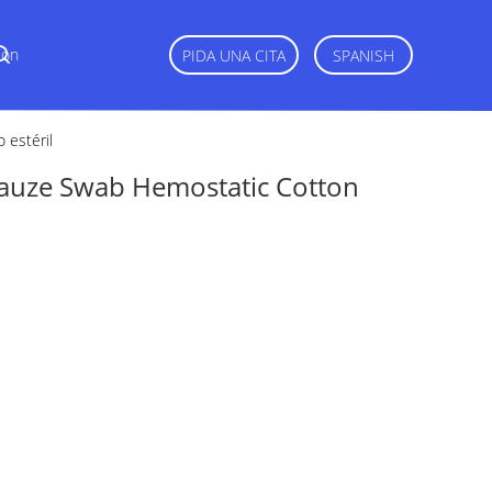
Con
PIDA UNA CITA
SPANISH
 estéril
Gauze Swab Hemostatic Cotton